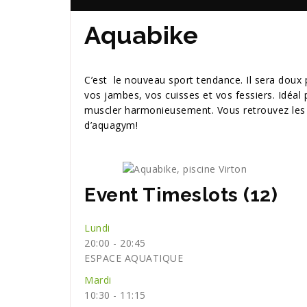
Aquabike
C’est le nouveau sport tendance. Il sera doux 
vos jambes, vos cuisses et vos fessiers. Idéal 
muscler harmonieusement. Vous retrouvez les a
d’aquagym!
Event Timeslots (12)
Lundi
20:00
-
20:45
ESPACE AQUATIQUE
Mardi
10:30
-
11:15