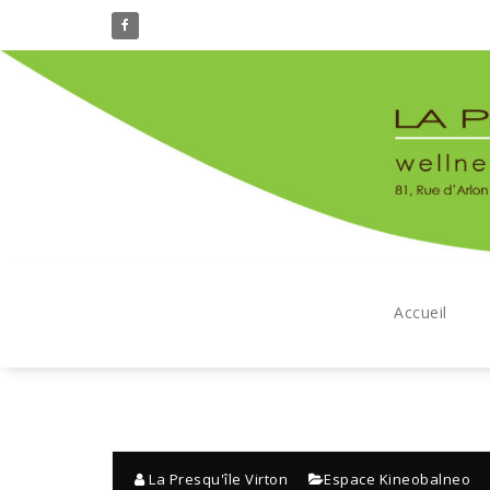
Aller
au
contenu
Accueil
La Presqu'île Virton
Espace Kineobalneo