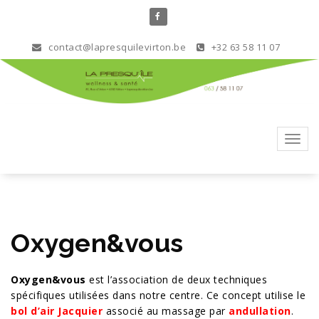
Aller
au
contenu
contact@lapresquilevirton.be
+32 63 58 11 07
Toggl
navig
Oxygen&vous
Oxygen&vous
est l’association de deux techniques
spécifiques utilisées dans notre centre. Ce concept utilise le
bol d’air Jacquier
associé au
massage par
andullation
.