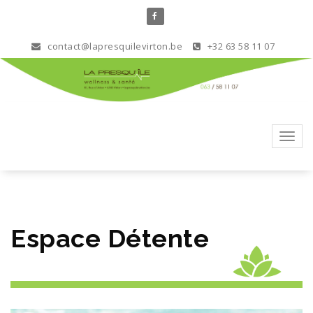
Aller
au
contenu
contact@lapresquilevirton.be
+32 63 58 11 07
Toggl
navig
Espace Détente