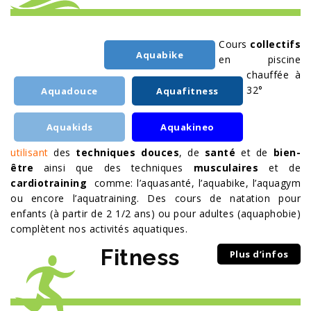
Cours
collectifs
Aquabike
en piscine
chauffée à
32°
Aquadouce
Aquafitness
Aquakids
Aquakineo
utilisant
des
techniques douces
, de
santé
et de
bien-
être
ainsi que des techniques
musculaires
et de
cardiotraining
comme: l’aquasanté, l’aquabike, l’aquagym
ou encore l’aquatraining. Des c
ours de natation pour
enfants (à partir de 2 1/2 ans) ou pour adultes (aquaphobie)
complètent nos activités aquatiques.
Fitness
Plus d’infos