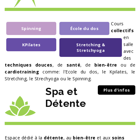
Cours
Spinning
École du dos
collectifs
en
salle
KPilates
Stretching &
Stretchyoga
avec
des
techniques douces
, de
santé
, de
bien-­être
ou de
cardiotraining
comme: l’Ecole du dos, le K­pilates, le
Stretching, le Strechyoga ou le Spinning.
Spa et
Plus d’infos
Détente
Espace dédié à la
détente
, au
bien-être
et aux
soins