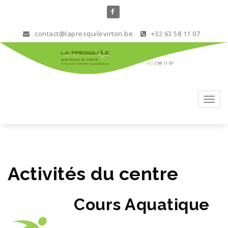
Aller
au
contenu
contact@lapresquilevirton.be
+32 63 58 11 07
Toggl
navig
Activités du centre
Cours Aquatique