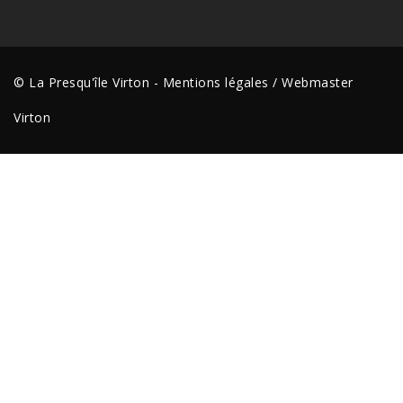
© La Presqu'île Virton -
Mentions légales
/
Webmaster
Virton