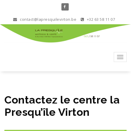
Aller
au
contenu
contact@lapresquilevirton.be
+32 63 58 11 07
Toggl
navig
Contactez le centre la
Presqu’île Virton